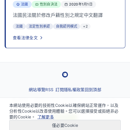
法國
性別自決法
2020年1月1日
國家：
法律類型：
發布日期：
法國民法關於修改戶籍性別之規定中文翻譯
法國
法定性別承認
自我認同模式
+2
查看法律全文
網站導覽
RSS 訂閱
隱私權政策
回到頂部
© 2025 - 2026 Self ID Taiwan. All rights reserved.
本網站使用必要的技術性Cookie以確保網站正常運作，以及
關於性別自決法與跨性別議題的資訊平台。
分析性Cookie以改善使用體驗。您可以選擇接受或拒絕非必
要的Cookie。
了解更多
僅必要Cookie
無障礙快捷鍵：