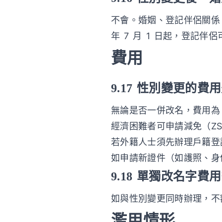
不會。婚姻、登記伴侶關係
年 7 月 1 日起，登記
費用
9.17 性別變更的費
無論是否一併改名，費用為 
經濟困難者可申請減免（ZSt
若外籍人士須先辦理戶籍登
如申請新證件（如護照、身
9.18 單獨改名字費
如與性別變更同時辦理，不
濫用情形