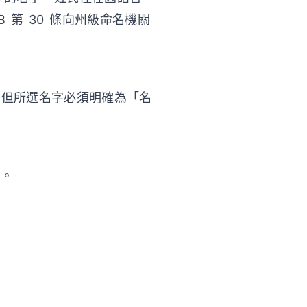
B 第 30 條向州級命名機關
）。但所選名字必須明確為「名
請。